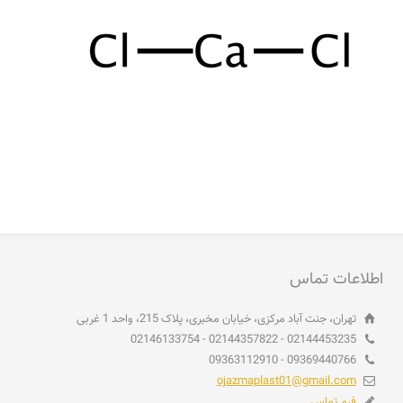
اطلاعات تماس
تهران، جنت آباد مرکزی، خیابان مخبری، پلاک 215، واحد 1 غربی
02144453235 - 02144357822 - 02146133754
09369440766 - 09363112910
ojazmaplast01@gmail.com
فرم تماس