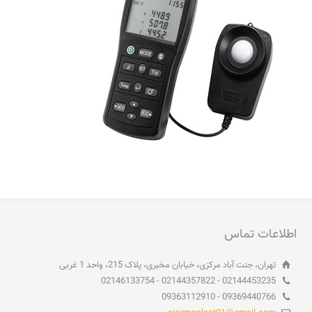
اطلاعات تماس
تهران، جنت آباد مرکزی، خیابان مخبری، پلاک 215، واحد 1 غربی
02144453235 - 02144357822 - 02146133754
09369440766 - 09363112910