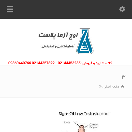
مشاوره و فروش: 02144453235 - 02144357822 09369440766 -
09363112910 - 02146133754
۳
صفحه اصلی
3