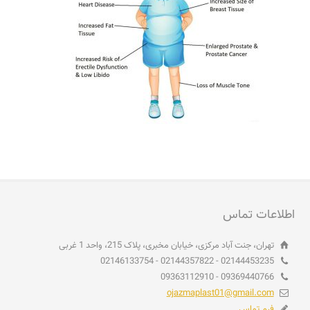
اطلاعات تماس
تهران، جنت آباد مرکزی، خیابان مخبری، پلاک 215، واحد 1 غربی
02144453235 - 02144357822 - 02146133754
09369440766 - 09363112910
ojazmaplast01@gmail.com
فرم تماس