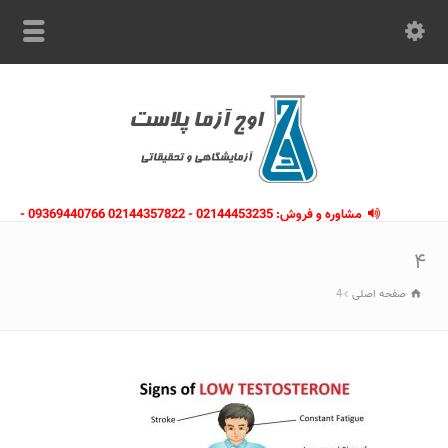
مشاوره و فروش: 02144453235 - 02144357822 09369440766 -
09363112910 - 02146133754
۴
صفحه اصلی
4