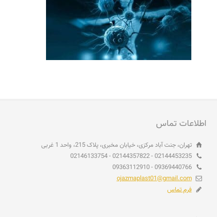
اطلاعات تماس
تهران، جنت آباد مرکزی، خیابان مخبری، پلاک 215، واحد 1 غربی
02144453235 - 02144357822 - 02146133754
09369440766 - 09363112910
ojazmaplast01@gmail.com
فرم تماس