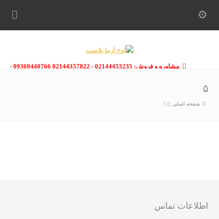
مشاوره و فروش: 02144453235 - 02144357822 09369440766 -
09363112910 - 02146133754
۵
صفحه اصلی
5
اطلاعات تماس