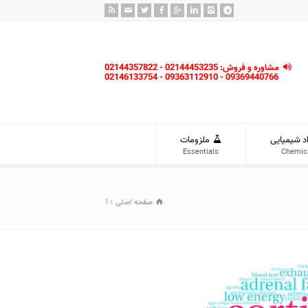
مشاوره و فروش: 02144453235 - 02144357822
09369440766 - 09363112910 - 02146133754
د شیمیایی
ملزومات
Essentials
Chemic
صفحه اصلی
1