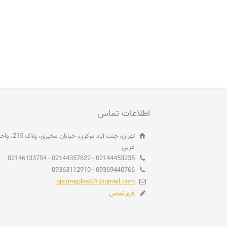
اطلاعات تماس
غربی
02144453235 - 02144357822 - 02146133754
09369440766 - 09363112910
ojazmaplast01@gmail.com
فرم تماس