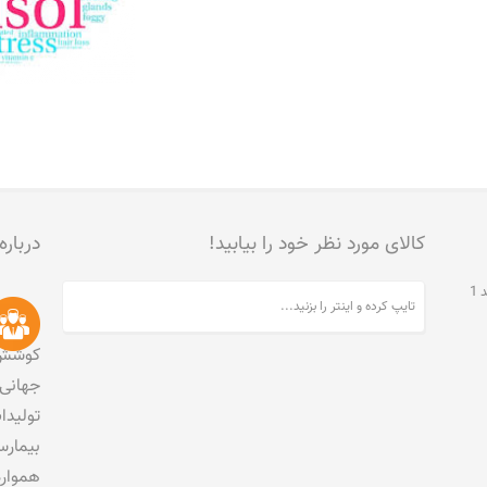
کالای مورد نظر خود را بیابید!
درباره
تهران، جنت آباد مرکزی، خیابان مخبری، پلاک 215، واحد 1
کوشش 
جهانی 
تولید
بیمارس
هموار