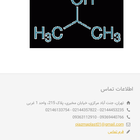
اطلاعات تماس
تهران، جنت آباد مرکزی، خیابان مخبری، پلاک 215، واحد 1 غربی
02144453235 - 02144357822 - 02146133754
09369440766 - 09363112910
ojazmaplast01@gmail.com
فرم تماس