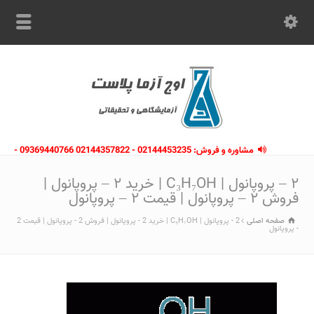
مشاوره و فروش: 02144453235 - 02144357822 09369440766 -
09363112910 - 02146133754
۲ – پروپانول | C₃H₇OH | خرید ۲ – پروپانول |
فروش ۲ – پروپانول | قیمت ۲ – پروپانول
صفحه اصلی
2 - پروپانول | C₃H₇OH | خرید 2 - پروپانول | فروش 2 - پروپانول | قیمت 2
- پروپانول