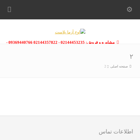
مشاوره و فروش: 02144453235 - 02144357822 09369440766 -
09363112910 - 02146133754
۲
صفحه اصلی
2
اطلاعات تماس