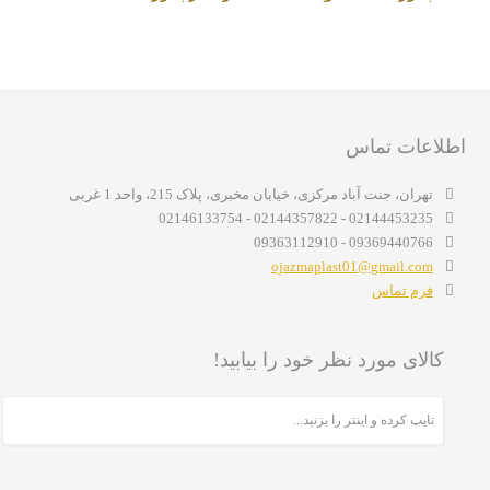
اطلاعات تماس
تهران، جنت آباد مرکزی، خیابان مخبری، پلاک 215، واحد 1 غربی
02144453235 - 02144357822 - 02146133754
09369440766 - 09363112910
ojazmaplast01@gmail.com
فرم تماس
کالای مورد نظر خود را بیابید!