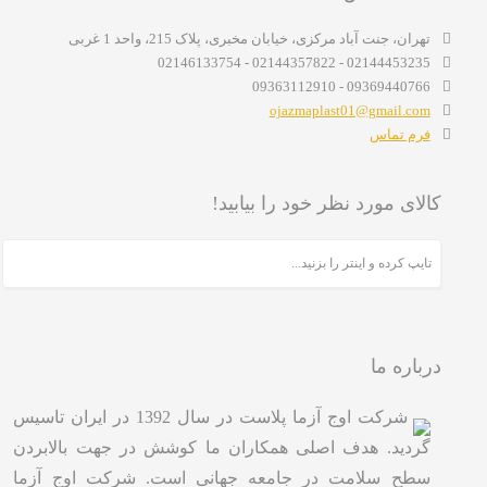
تهران، جنت آباد مرکزی، خیابان مخبری، پلاک 215، واحد 1 غربی
02144453235 - 02144357822 - 02146133754
09369440766 - 09363112910
ojazmaplast01@gmail.com
فرم تماس
کالای مورد نظر خود را بیابید!
درباره ما
شرکت اوج آزما پلاست در سال 1392 در ایران تاسیس
گردید. هدف اصلی همکاران ما کوشش در جهت بالابردن
سطح سلامت در جامعه جهانی است. شرکت اوج آزما