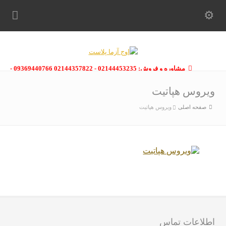
مشاوره و فروش: 02144453235 - 02144357822 09369440766 -
09363112910 - 02146133754
ویروس هپاتیت
صفحه اصلی
ویروس هپاتیت
اطلاعات تماس