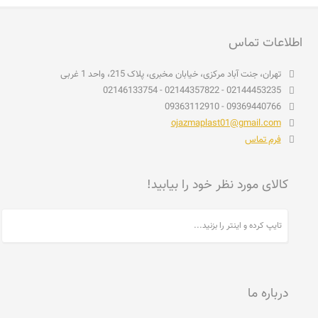
اطلاعات تماس
تهران، جنت آباد مرکزی، خیابان مخبری، پلاک 215، واحد 1 غربی
02144453235 - 02144357822 - 02146133754
09369440766 - 09363112910
ojazmaplast01@gmail.com
فرم تماس
کالای مورد نظر خود را بیابید!
درباره ما