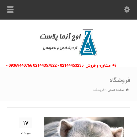
مشاوره و فروش: 02144453235 - 02144357822 09369440766 -
09363112910 - 02146133754
فروشگاه
صفحه اصلی
فروشگاه
۱۷
خرداد ۰۱