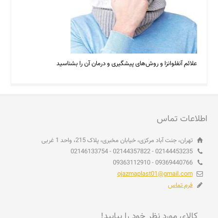
علائم آنفلوانزا و روش‌های پیشگیری و درمان آن را بشناسید
اطلاعات تماس
تهران، جنت آباد مرکزی، خیابان مخبری، پلاک 215، واحد 1 غربی
02144453235 - 02144357822 - 02146133754
09369440766 - 09363112910
ojazmaplast01@gmail.com
فرم تماس
کالای مورد نظر خود را بیابید!