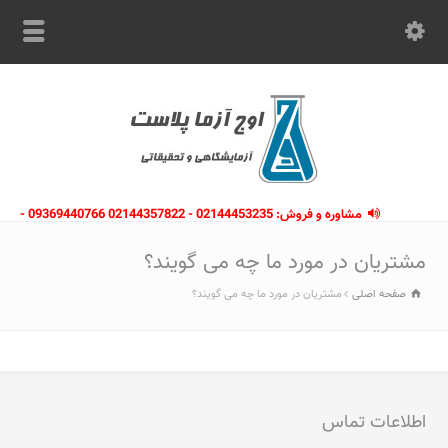
مشاوره و فروش: 02144453235 - 02144357822 09369440766 -
09363112910 - 02146133754
مشتریان در مورد ما چه می گویند؟
صفحه اصلی
مشتریان در مورد ما چه می گویند؟
اطلاعات تماس