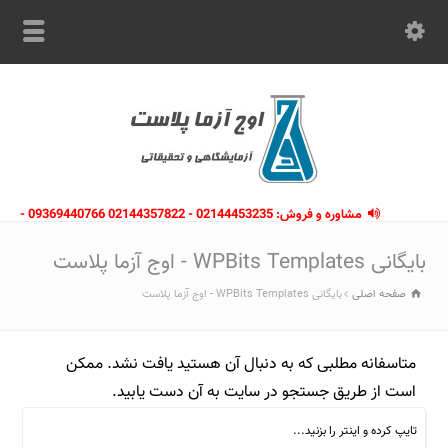
مشاوره و فروش: 02144453235 - 02144357822 09369440766 -
09363112910 - 02146133754
بایگانی WPBits Templates - اوج آزما پلاست
صفحه اصلی
بایگانی WPBits Templates - اوج آزما پلاست
متاسفانه مطلبی که به دنبال آن هستید یافت نشد. ممکن
است از طریق جستجو در سایت به آن دست یابید.