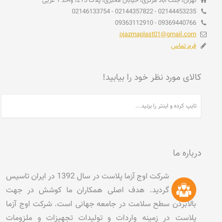
تهران، جنت آباد مرکزی، خیابان مخبری، پلاک 215، واحد 1 غربی
02144453235 - 02144357822 - 02146133754
09369440766 - 09363112910
ojazmaplast01@gmail.com
فرم تماس
کالای مورد نظر خود را بیابید!
درباره ما
شرکت اوج آزما پلاست در سال 1392 در ایران تاسیس
گردید. هدف اصلی همکاران ما کوشش در جهت
بالابردن سطح سلامت در جامعه جهانی است. شرکت اوج آزما
پلاست در زمینه واردات و تولیدات تجهیزات و ملزومات