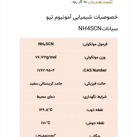
اکسید هیدروژن
به کار رود.
خصوصیات شیمیایی آمونیوم تیو
سیاناتNH4SCN
فرمول مولکولی:
SCN
NH
۴
وزن مولکولی:
g/mol
۷۶.۱۲۲
۱۷۶۲-۹۵-۴
CAS Number:
حالت فیزیکی:
جامد کریستالی سفید
شرایط نگهداری:
دمای محیط
نقطه ذوب:
۱۴۹.۵°C
نقطه جوش:
۱۷۰°C
۳
چگالی:
۱.۳۰۵g/cm