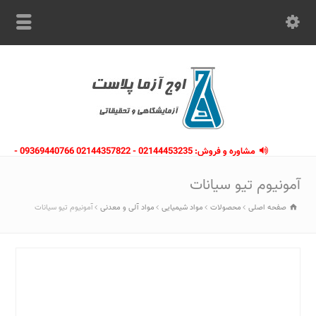
مشاوره و فروش: 02144453235 - 02144357822 09369440766 -
09363112910 - 02146133754
آمونیوم تیو سیانات
صفحه اصلی
محصولات
مواد شیمیایی
مواد آلی و معدنی
آمونیوم تیو سیانات