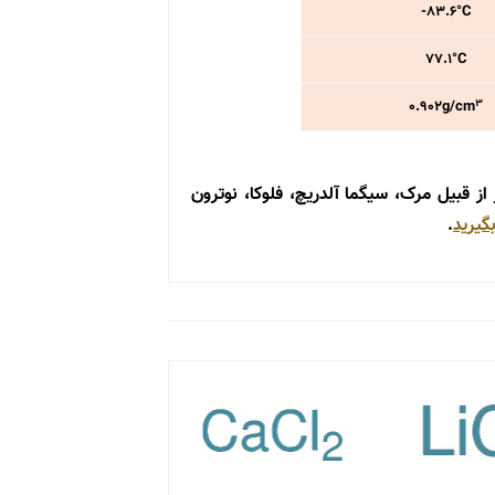
۸۳.۶°C-
۷۷.۱°C
۳
۰.۹۰۲g/cm
از قبیل مرک، سیگما آلدریچ، فلوکا، نوترون
گیرید
.