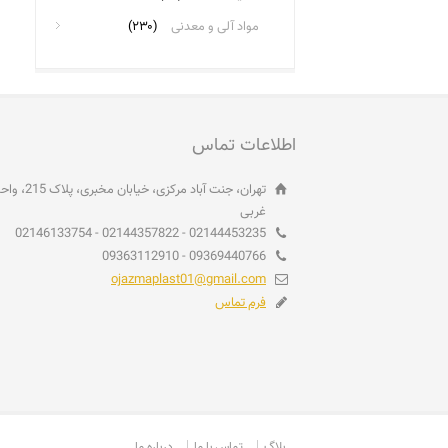
مواد آلی و معدنی
(۲۳۰)
اطلاعات تماس
غربی
02144453235 - 02144357822 - 02146133754
09369440766 - 09363112910
ojazmaplast01@gmail.com
فرم تماس
بلاگ
تماس با ما
درباره ما