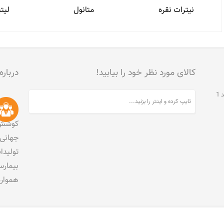
نیترات نقره
متانول
لیتی
کالای مورد نظر خود را بیابید!
درباره
تهران، جنت آباد مرکزی، خیابان مخبری، پلاک 215، واحد 1
کوشش 
جهانی 
تولید
بیمارس
هموار