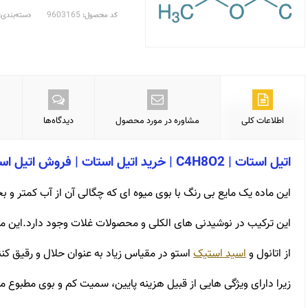
9603165
کد محصول:
دسته‌بندی:
اطلاعات کلی
مشاوره در مورد محصول
دیدگاه‌ها
اتیل استات | C4H8O2 | خرید اتیل استات | فروش اتیل استات | قیمت اتیل استات
این ماده یک مایع بی رنگ با بوی میوه ای که چگالی آن از آب کمتر و ب
این ترکیب در نوشیدنی های الکلی و محصولات غلات وجود دارد.این م
از اتانول و
اسید استیک
استو در مقیاس زیاد به عنوان حلال و رقیق کنن
زیرا دارای ویژگی هایی از قبیل هزینه پایین، سمیت کم و بوی مطبوع م