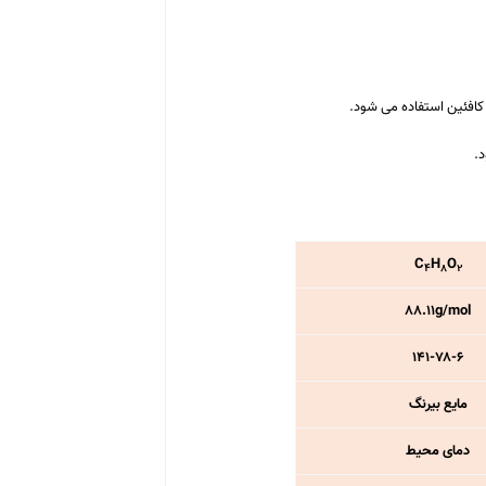
 کافئین استفاده می شود.
د.
C
H
O
۴
۸
۲
۸۸.۱۱
g/mol
۱۴۱-۷۸-۶
مایع بیرنگ
دمای محیط