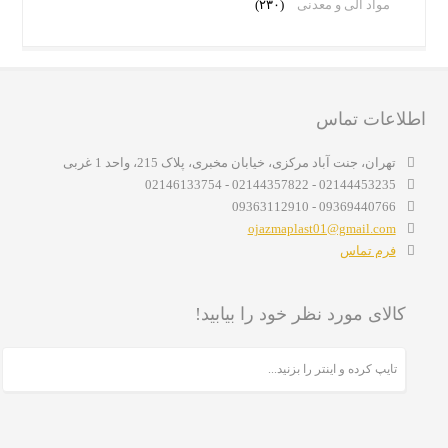
مواد آلی و معدنی
(۲۳۰)
اطلاعات تماس
تهران، جنت آباد مرکزی، خیابان مخبری، پلاک 215، واحد 1 غربی
02144453235 - 02144357822 - 02146133754
09369440766 - 09363112910
ojazmaplast01@gmail.com
فرم تماس
کالای مورد نظر خود را بیابید!