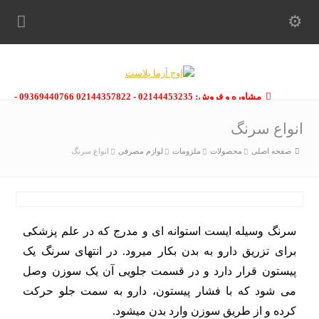
مشاوره و فروش: 02144453235 - 02144357822 09369440766 -
09363112910 - 02146133754
انواع سرنگ
صفحه اصلی
محصولات
ملزومات
لوازم مصرفی
انواع سرنگ
سرنگ وسیله ایست استوانه ای و مدرج که در علم پزشکی
برای تزریق دارو به بدن بکار میرود. در انتهای سرنگ یک
پیستون قرار دارد و در قسمت جلویی آن یک سوزن وصل
می شود که با فشار پیستون، دارو به سمت جلو حرکت
کرده و از طریق سوزن وارد بدن میشود.