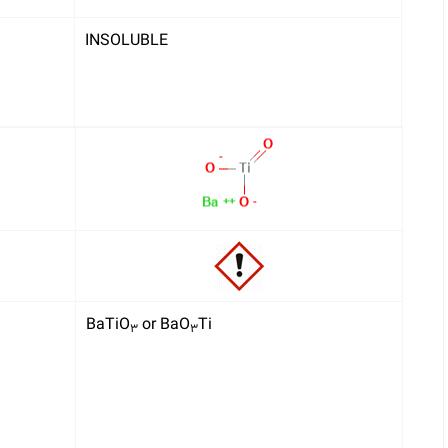
INSOLUBLE
BaTiO
or BaO
Ti
۳
۳