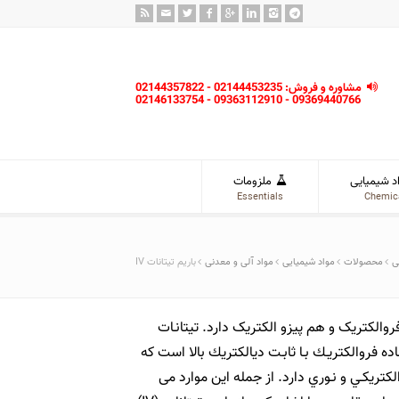
مشاوره و فروش: 02144453235 - 02144357822
09369440766 - 09363112910 - 02146133754
د شیمیایی
ملزومات
Essentials
Chemic
ی
محصولات
مواد شیمیایی
مواد آلی و معدنی
باریم تیتانات IV
 هم خاصیت فروالکتریک و هم پیزو الکتریک دارد. تيتانـات
ه فروالكتريـك بـا ثابـت ديالكتريك بالا است كه
لكتريكـي و نـوري دارد. از جمله این موارد می