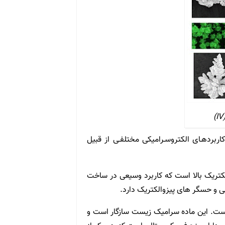
Provs ها هستند باشـند کـه کاربردهـای الکتروسـرامیکی مختلفـی از قبیل
یالکتریک بالا است که کاربرد وسیعی در ساخت
قی و حسگر های پیزوالکتریک دارد.
است. این ماده سرامیک زیست سازگار است و