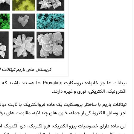
کریستال های باریم تیتانات (IV)
تیتانات ها جز خانواده پروسکایت kite
الکترونیک، الکتریکی، نوری و غیـره دارنـد.
تیتانـات باریم با ساختار پروسکایت یک ماده فروالکتریـک بـا ثابـت د
اجزا وسابل الکترونیکی از جمله، خازن های چند لایه، مقاومت های بر
این ماده دارای خصوصیات پیزو الکتریک، فروالکتریک، دی الکتریک 