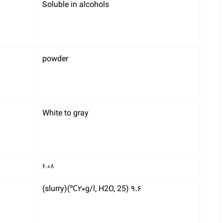
Soluble in alcohols
powder
White to gray
۶.۰۸
۹.۶ (۲۰g/l, H2O, 25℃)(slurry)