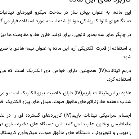
این ماده، به عنوان پیش ساز در ساخت میکرو فیبرهای تیتانیات
دستگاههای نانوالکترونیکی مونتاژ شده است، مورد استفاده قرار می گی
در چاپگر های سه بعدی نانویی، برای تولید خازن ها، و مقاومت ها نیز از باریم تیتانات 
با استفاده از قدرت الکتریکی آن، این ماده به عنوان نیمه هادی با ض
شود
باریم تیتانات(IV) همچنین دارای خواص دی الکتریک است
استفاده کرد.
علاوه بر این،تیتانات باریم(IV) دارای خاصیت پیزو ال
شتاب دهنده ها، ژنراتورهای مافوق صوت، مبدل های پیزو الکتریک فیلت
اجسام سرامیکی تیتانات باریم(IV) کاربردهای گ
مغناطیسی و خازن ها پیدا می کنند. این دستگاه های ذخیره سازی 
رادیویی و تلویزیونی، دستگاه های مافوق صوت، میکروفون کریستالی