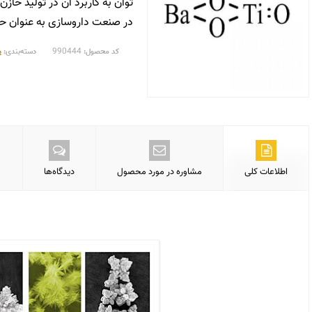
در صنعت داروسازی به عنوان حا
990444
م
کد محصول:
دسته‌بندی:
اطلاعات کلی
مشاوره در مورد محصول
دیدگاه‌ها
باریم تیتانات IV | خرید باریم تیتانات IV | فروش باریم تیتانات IV | قیمت باریم تیتانات IV