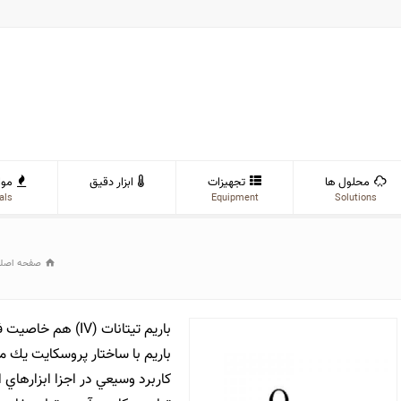
محلول ها
تجهیزات
ابزار دقیق
موا
als
Equipment
Solutions
صفحه اصل
باریم تیتانات (IV)
باريم با ساختار پروسكايت يك ماد
كاربرد وسيعي در اجزا ابزارهاي ا