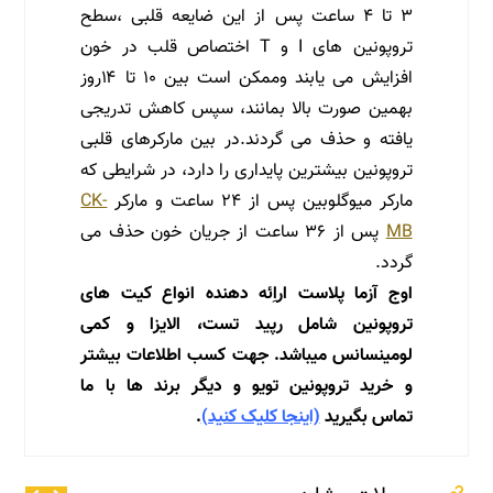
۳ تا ۴ ساعت پس از این ضایعه قلبی ،سطح
تروپونین های I و T اختصاص قلب در خون
افزایش می یابند وممکن است بین ۱۰ تا ۱۴روز
بهمین صورت بالا بمانند، سپس کاهش تدریجی
یافته و حذف می گردند.در بین مارکرهای قلبی
تروپونین بیشترین پایداری را دارد، در شرایطی که
مارکر میوگلوبین پس از ۲۴ ساعت و مارکر
CK-
MB
پس از ۳۶ ساعت از جریان خون حذف می
گردد.
اوج آزما پلاست اراِئه دهنده انواع کیت های
تروپونین شامل رپید تست، الایزا و کمی
لومینسانس میباشد. جهت کسب اطلاعات بیشتر
و خرید تروپونین تویو و دیگر برند ها با ما
تماس بگیرید
(اینجا کلیک کنید)
.