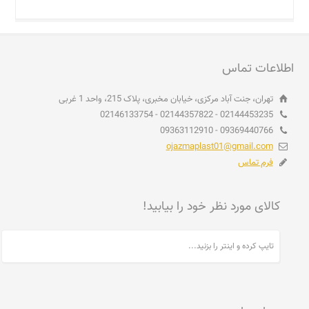
اطلاعات تماس
تهران، جنت آباد مرکزی، خیابان مخبری، پلاک 215، واحد 1 غربی
02144453235 - 02144357822 - 02146133754
09369440766 - 09363112910
ojazmaplast01@gmail.com
فرم تماس
کالای مورد نظر خود را بیابید!