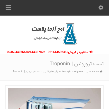
مشاوره و فروش: 02144453235 - 02144357822 09369440766 -
09363112910 - 02146133754
تست تروپونین | Troponin
صفحه اصلی
محصولات
کیت ها
مارکر های قلبی
تست تروپونین | Troponin