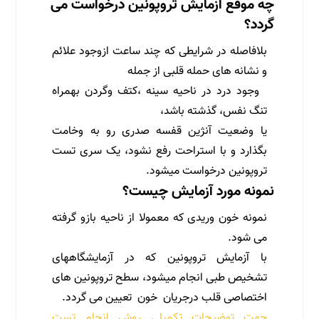
چه موقع آزمایش تروپونین درخواست می
گردد؟
بلافاصله در شرایطی که چند ساعت ازوجود علائم
و نشانه های حمله قلبی از جمله
وجود درد در ناحیه سینه ،کتف وگردن بهمراه
تنگ نفس، گذشته باشد،
یا وضعیت آنژین قفسه صدری رو به وخامت
بگذارد و با استراحت رفع نشود، یک سری تست
تروپونین درخواست میشود.
نمونه مورد آزمایش چیست؟
نمونه خون وریدی که معمولا از ناحیه بازو گرفته
می شود.
با آزمایش تروپونین که در آزمایشگاههای
تشخیص طبی انجام میشود، سطح تروپونین های
اختصاصی قلب درجریان خون تعیین می گردد.
جهت توضیحات تکمیلی روش انجام تست