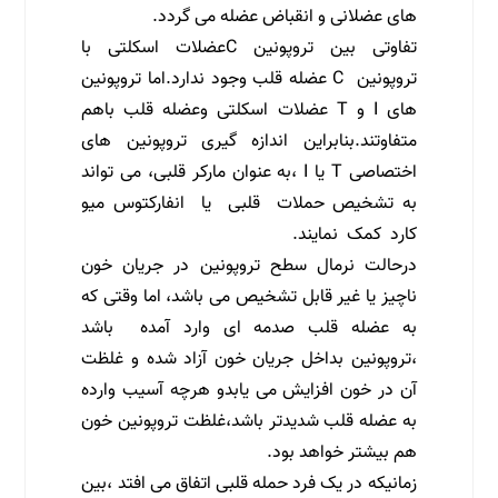
های عضلانی و انقباض عضله می گردد.
تفاوتی بین تروپونین Cعضلات اسکلتی با
تروپونین C عضله قلب وجود ندارد.اما تروپونین
های I و T عضلات اسکلتی وعضله قلب باهم
متفاوتند.بنابراین اندازه گیری تروپونین های
اختصاصی T یا I ،به عنوان مارکر قلبی، می تواند
به تشخیص حملات قلبی یا انفارکتوس میو
کارد کمک نمایند.
درحالت نرمال سطح تروپونین در جریان خون
ناچیز یا غیر قابل تشخیص می باشد، اما وقتی که
به عضله قلب صدمه ای وارد آمده باشد
،تروپونین بداخل جریان خون آزاد شده و غلظت
آن در خون افزایش می یابدو هرچه آسیب وارده
به عضله قلب شدیدتر باشد،غلظت تروپونین خون
هم بیشتر خواهد بود.
زمانیکه در یک فرد حمله قلبی اتفاق می افتد ،بین