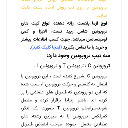
تروپونین بر روی تب روش انجام تست کلیک
نمایید.
اوج آزما پلاست اراِئه دهنده انواع کیت های
تروپونین شامل رپید تست، الایزا و کمی
لومینسانس میباشد. جهت کسب اطلاعات بیشتر
و خرید با ما تماس بگیرید
(اینجا کلیک کنید)
.
سه تیپ تروپونین وجود دارد:
تروپونین C ،تروپونین T و تروپونین I .
تروپونین C شروع کننده است ، این تروپونین با
اتصال به کلسیم و حرکت تروپونین I، سبب شده
که این دو پروتئین که فیبریل های عضلانی را پر
کرده اند ،باهم ارتباط برقرار کرده و متصل
شوند،سرانجام تروپونین T بصورت یک لنگر،
کمپلکس تروپونین را به میوزین رشته های
عضلانی متصل نموده، موجب انقباض فیبریل