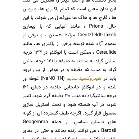
بخار دستگاه ها و اشیا دیگر را استریل می کند.
این بدان معنی است که تمام باکتری ها، ویروس
ها ، قارچ ها و هاگ ها غیرفعال می شوند. با این
حال، Prions ، مانند آنهایی که با بیماری
Creutzfeldt-Jakob مرتبط هستن ، و برخی از
سموم آزاد شده توسط برخی از باکتری ها، مانند
Cereulide ، ممکن است با اتوکلاو در ۱۳۴ درجه
سانتی گراد به مدت سه دقیقه یا ۱۲۱ درجه سانتی
گراد به مدت ۱۵ دقیقه و در عوض از بین نرود
باید در
هیدروکسید سدیم
(NaNO 1N) غوطه ور
شده و در اتوکلاو جابجایی جاذبه در دمای ۱۲۱
درجه سانتیگراد به مدت ۳۰ دقیقه گرم شود، تمیز
شود، در آب شسته شود و تحت استریل سازی
معمول قرار گیرد. اگرچه طیف گسترده ای از گونه
های باستان شناسی، از جمله Geogemma
Barosii ، می توانند زنده بمانند و حتی در دمای