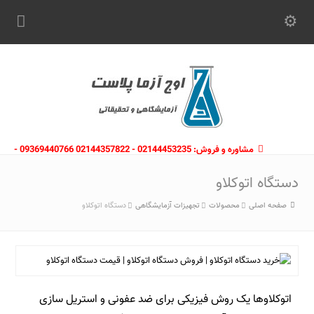
مشاوره و فروش: 02144453235 - 02144357822 09369440766 -
09363112910 - 02146133754
دستگاه اتوکلاو
صفحه اصلی
محصولات
تجهیزات آزمایشگاهی
دستگاه اتوکلاو
اتوکلاوها یک روش فیزیکی برای ضد عفونی و استریل سازی