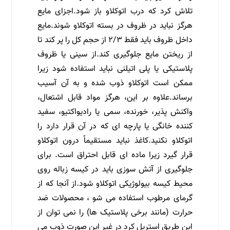
تلاش کرد که درب اتوکلاو باز شود.اجزای مایع
هرگز نباید در ظروف در بسته اتوکلاو شوند.مایع
داخل ظروف باید فقط ۲/۳ از حجم کل را پر کند تا
از ریختن مایع جلوگیری کند.از سینی یا ظروف
پلاستیکی یا پلی اتیلنی نباید استفاده شود زیرا
ممکن است اتوکلاو ذوب شده و به آن آسیب
برساند.علاوه بر این، هرگز مواد قابل اشتعال،
واکنش پذیر، خورنده، سمی یا رادیواکتیو، سفید
کننده خانگی یا پارچه ای که در آن قرار دارد را
اتوکلاو نکنید.کاغذ نباید مستقیماً درون اتوکلاو
قرار گیرد زیرا ماده ای قابل احتراق است. برای
جلوگیری از آتش سوزی باید در کیسه زباله روی
محیط کیسه بیولوژیکی اتوکلاو شود.از آنجا که از
گرمای مرطوب استفاده می شو ، محصولات ضد
حرارت (مانند برخی پلاستیک ها) را نمی توان از
این طریق استریل کرد در غیر این صورت ذوب می