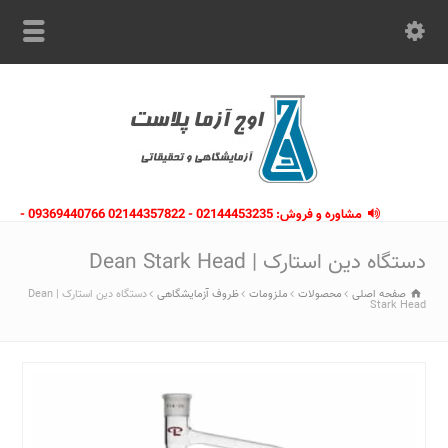
مشاوره و فروش: 02144453235 - 02144357822 09369440766 -
09363112910 - 02146133754
دستگاه دین استارک | Dean Stark Head
صفحه اصلی
محصولات
ملزومات
ظروف آزمایشگاهی
دستگاه دین استارک | Dean
Stark Head