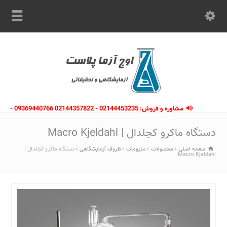
مشاوره و فروش: 02144453235 - 02144357822 09369440766 -
09363112910 - 02146133754
دستگاه ماکرو کجلدال | Macro Kjeldahl
صفحه اصلی
محصولات
ملزومات
ظروف آزمایشگاهی
دستگاه ماکرو کجلدال |
Macro Kjeldahl