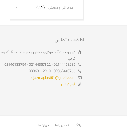
مواد آلی و معدنی
(۲۳۰)
اطلاعات تماس
غربی
02144453235 - 02144357822 - 02146133754
09369440766 - 09363112910
ojazmaplast01@gmail.com
فرم تماس
بلاگ
تماس با ما
درباره ما