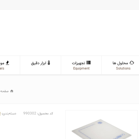
محلول ها
تجهیزات
ابزار دقیق
موا
als
Equipment
Solutions
صفحه 
990302
ل
کد محصول:
دسته‌بندی: