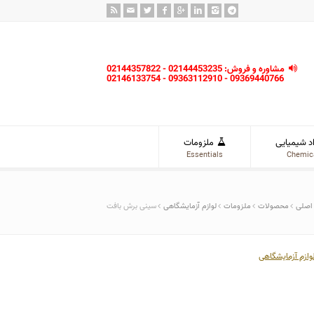
مشاوره و فروش: 02144453235 - 02144357822
09369440766 - 09363112910 - 02146133754
د شیمیایی
ملزومات
Essentials
Chemic
اصلی
محصولات
ملزومات
لوازم آزمایشگاهی
سینی برش بافت
وازم آزمایشگاهی