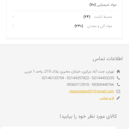
مواد شیمیایی
(۷۰)
محیط کشت
(۲۴)
مواد آلی و معدنی
(۲۳۰)
اطلاعات تماس
تهران، جنت آباد مرکزی، خیابان مخبری، پلاک 215، واحد 1 غربی
02144453235 - 02144357822 - 02146133754
09369440766 - 09363112910
ojazmaplast01@gmail.com
فرم تماس
کالای مورد نظر خود را بیابید!