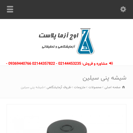
مشاوره و فروش: 02144453235 - 02144357822 09369440766 -
09363112910 - 02146133754
شیشه پنی سیلین
صفحه اصلی
محصولات
ملزومات
ظروف آزمایشگاهی
شیشه پنی سیلین