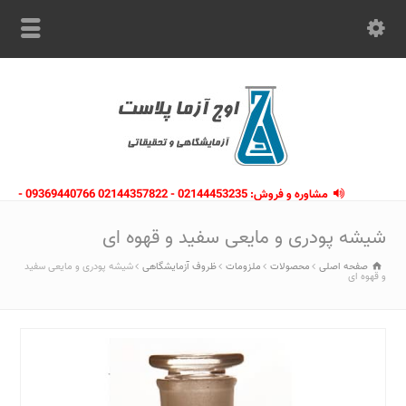
مشاوره و فروش: 02144453235 - 02144357822 09369440766 -
09363112910 - 02146133754
شیشه پودری و مایعی سفید و قهوه ای
صفحه اصلی
محصولات
ملزومات
ظروف آزمایشگاهی
شیشه پودری و مایعی سفید
و قهوه ای