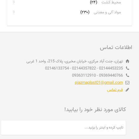
محیط کشت
(۲۴)
مواد آلی و معدنی
(۲۳۰)
اطلاعات تماس
تهران، جنت آباد مرکزی، خیابان مخبری، پلاک 215، واحد 1 غربی
02144453235 - 02144357822 - 02146133754
09369440766 - 09363112910
ojazmaplast01@gmail.com
فرم تماس
کالای مورد نظر خود را بیابید!