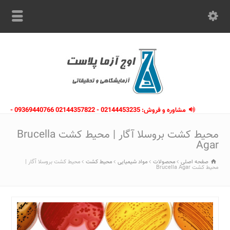
مشاوره و فروش: 02144453235 - 02144357822 09369440766 -
09363112910 - 02146133754
محیط کشت بروسلا آگار | محیط کشت Brucella
Agar
صفحه اصلی
محصولات
مواد شیمیایی
محیط کشت
محیط کشت بروسلا آگار |
محیط کشت Brucella Agar