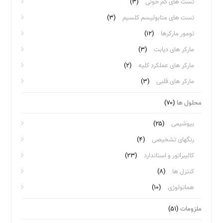
تست های کم خونی
(۳)
تست های متابولیسم کلسیم
(۳)
تومور مارکرها
(۱۲)
مارکر های دیابت
(۳)
مارکر های عملکرد کلیه
(۲)
مارکر های قلبی
(۳)
محلول ها
(۷۰)
بیوشیمی
(۲۵)
رنگهای تشخیصی
(۴)
کالیبراتور و استاندارد
(۲۳)
کنترل ها
(۸)
هماتولوژی
(۱۰)
ملزومات
(۵۱)