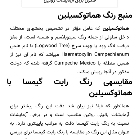
سلول برای آزمایشات روتین
منبع رنگ هماتوکسیلین
هماتوکسیلین
که عامل مؤثر در تشخیص بخش­های مختلف
داخل سلولی از جمله رنگ سیتوپلاسم و هسته است، از مغز
درخت لاگ وود یا چوب سرخ (Logwood Tree) با نام علمی
Haematoxylin Campechianum می­باشد که نام آن نیز از
همین منطقه یا Campeche Mexico گرفته شده که درخت
مذکور در آنجا رویش می­کند.
مقایسه­ی رنگ رایت گیمسا با
هماتوکسیلین
همانطور که قبلا نیز بیان شد دقت این رنگ بیشتر برای
آزمایشات بالینی روتین مناسب است و در برخی آزمایشات
نسبت به رنگ رایت گیمسا دقت به مراتب پایین­تری دارد. به
عنوان مثال این رنگ در مقایسه با رنگ رایت گیمسا برای بررسی