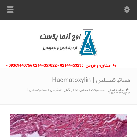
مشاوره و فروش: 02144453235 - 02144357822 09369440766 -
09363112910 - 02146133754
هماتوکسیلین | Haematoxylin
صفحه اصلی
محصولات
محلول ها
رنگهای تشخیصی
هماتوکسیلین |
Haematoxylin