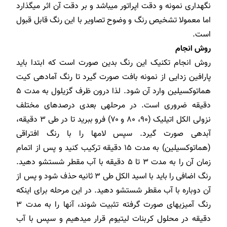
نگهداری نمونه و دقت اپراتور می­باشد و بر دقت آن اثر می­گذارد
اما معمولا تشخیص رنگ و وضوح تصاویر با این رنگ قابل قبول
است.
روش انجام
روش انجام تکنیک این رنگ بدین صورت است که ابتدا باید
پارافین زدایی از نمونه بافت صورت گیرد تا رنگ آماده­ی کیت
هماتوکسیلین وارد آن شود. لذا درون ظرف گزیلول به مدت ۵
دقیقه ضروری است. در مرحله­ی بعدی درصد­های مختلف
نزولی الکل اتیلیک (۹۰، ۸۰ و ۷۰) فرو ببرید تا در طی ۳ دقیقه،
آبدهی صورت گیرد. سپس لام­ها را با رنگ افتراقی
(هماتوکسیلین) به مدت ۱۵ دقیقه ترکیب کنید و پس از اتمام
زمان آن را به مدت ۳ تا ۵ دقیقه با آب مقطر شستشو دهید.
رنگ اضافی را باید با اسید الکل طی ۳ ثانیه حذف شود و پس از
آن دوباره با آب مقطر شستشو دهید. در این مرحله برای اینکه
رنگ­ آمیزی­های صورت گرفته تثبیت شوند، آنها را به مدت ۳
دقیقه در محلول کربنات لیتیوم قرار می­دهیم و سپس با آب