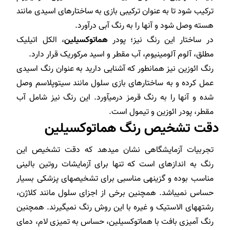
ترکیب شود تا به عنوان ترکیبی بازی به ساختارهای اسیدی مانند
هسته وصل شود و آنها را به رنگ آبی درآورد.
در ساختار این رنگ نیز؛ پودر
هماتوکسیلین
، الکل اتیلیک
مطلق، آلوم آلومینیوم، آب مقطر و اسید مرکوریک قرار دارد.
رنگ ائوزین نیز همانطور که آشنایی دارید به عنوان رنگ اسیدی
عمل کرده و به ساختارهای بازی سلول مانند سیتوپلاسم وصل
شده و آنها را به رنگ قرمز درمی­آورد. این رنگ نیز شامل آب
مقطر، پودر ائوزین و تیمول است.
دقت تشخیص رنگ هماتوکسیلین
تجربیات آزمایشگاهی نشان می­دهد که دقت تشخیص این
رنگ به اندازه­ای است که تنها برای آزمایشات روتین بالینی
مناسب بوده و گزینه­ی مناسبی برای تشخیص­های پزشکی بسیار
حساس نمی­باشد. همچنین برخی از اجزای سلول مانند کلاژن،
رشته­های الاستیک و غیره با این روش رنگ نمی­گیرند. همچنین
رنگ آمیزی بافت با هماتوکسیلین، حساس به تمیزی لام، دمای