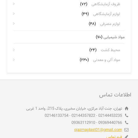
ظروف آزمایشگاهی
(۷۲)
لوازم آزمایشگاهی
(۴۹)
لوازم مصرفی
(۴۸)
مواد شیمیایی
(۷۰)
محیط کشت
(۲۴)
مواد آلی و معدنی
(۲۳۰)
اطلاعات تماس
تهران، جنت آباد مرکزی، خیابان مخبری، پلاک 215، واحد 1 غربی
02144453235 - 02144357822 - 02146133754
09369440766 - 09363112910
ojazmaplast01@gmail.com
فرم تماس