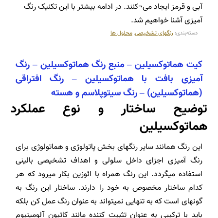
آبی و قرمز ایجاد می¬کنند. در ادامه بیشتر با این تکنیک رنگ
آمیزی آشنا خواهیم شد.
رنگهای تشخیصی
,
محلول ها
دسته‌بندی:
کیت هماتوکسیلین – منبع رنگ هماتوکسیلین – رنگ
آمیزی بافت با هماتوکسیلین – رنگ افتراقی
(هماتوکسیلین) – رنگ سیتوپلاسم و هسته
توضیح ساختار و نوع عملکرد
هماتوکسیلین
این رنگ همانند سایر رنگ­های بخش پاتولوژی و هماتولوژی برای
رنگ آمیزی اجزای داخل سلولی و اهداف تشخیصی بالینی
استفاده می­گردد. این رنگ همراه با ائوزین بکار می­رود که هر
کدام ساختار مخصوص به خود را دارند. ساختار این رنگ به
گونه­ای است که به تنهایی نمی­تواند به عنوان رنگ عمل کن بلکه
باید با ترکیبی به عنوان تثبیت کننده مانند کاتیون آلومینیوم