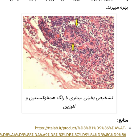
بهره می­برند.
تشخیص بالینی بیماری با رنگ هماتوکسیلین و
ائوزین
منابع:
https://ttalab.ir/product/%D8%B1%D9%86%DA%AF-
%D8%AA%D9%88%DA%A9%D8%B3%DB%8C%D9%84%DB%8C%D9%86/