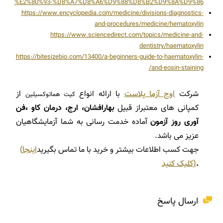
%E2%80%93-%D8%A7%D8%A6%D9%88%D8%B2%D9%8A%D9%86
https://www.encyclopedia.com/medicine/divisions-diagnostics-
and-procedures/medicine/hematoxylin
https://www.sciencedirect.com/topics/medicine-and-
dentistry/haematoxylin
https://bitesizebio.com/13400/a-beginners-guide-to-haematoxylin-
and-eosin-staining/
شرکت
اوج آزما پلاست
با ارائه انواع
از
کیت هماتوکسیلین
کمپانی های معتبراز قبیل
بهارافشان، ارج، درمان کاو ،فن
آوری روز آزمون
آماده خدمت رسانی به شما آزمایشگاهیان
عزیز می باشد
.
جهت کسب اطلاعات بیشتر و خرید با ما تماس بگیرید
اینجا
(
.
)
کلیک کنید
ارسال پاسخ