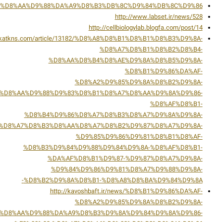
%D8%A7%D8%AA%D9%88%DA%A9%D8%B3%DB%8C%D9%84%DB%8C%D9%86
http://www.labset.ir/news/528
http://cellbiologylab.blogfa.com/post/14
barakatkns.com/article/13182/%D8%A8%D8%B1%D8%B1%D8%B3%D9%8A-
%D8%A7%D8%B1%D8%B2%D8%B4-
%D8%AA%D8%B4%D8%AE%D9%8A%D8%B5%D9%8A-
%D8%B1%D9%86%DA%AF-
%D8%A2%D9%85%D9%8A%D8%B2%D9%8A-
%D8%AA%D9%88%D9%83%D8%B1%D8%A7%D8%AA%D9%8A%D9%86-
%D8%AF%D8%B1-
%D8%B4%D9%86%D8%A7%D8%B3%D8%A7%D9%8A%D9%8A-
%D8%A7%D8%B3%D8%AA%D8%A7%D8%B2%D9%87%D8%A7%D9%8A-
%D9%85%D9%86%D9%81%D8%B1%D8%AF-
%D8%B3%D9%84%D9%88%D9%84%D9%8A-%D8%AF%D8%B1-
%DA%AF%D8%B1%D9%87-%D9%87%D8%A7%D9%8A-
%D9%84%D9%86%D9%81%D8%A7%D9%88%D9%8A-
%D8%B2%D9%8A%D8%B1-%D8%A8%D8%BA%D9%84%D9%8A-
http://kavoshbaft.ir/news/%D8%B1%D9%86%DA%AF-
%D8%A2%D9%85%D9%8A%D8%B2%D9%8A-
%D8%AA%D9%88%DA%A9%D8%B3%D9%8A%D9%84%D9%8A%D9%86-