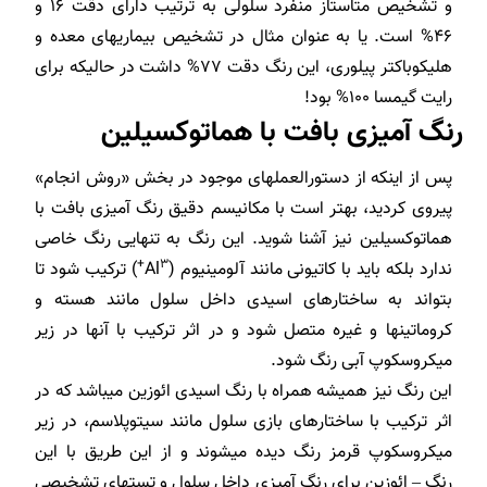
و تشخیص متاستاز منفرد سلولی به ترتیب دارای دقت ۱۶ و
۴۶% است. یا به عنوان مثال در تشخیص بیماری­های معده و
هلیکوباکتر پیلوری، این رنگ دقت ۷۷% داشت در حالیکه برای
رایت گیمسا ۱۰۰% بود!
رنگ آمیزی بافت با هماتوکسیلین
پس از اینکه از دستورالعمل­های موجود در بخش «روش انجام»
پیروی کردید، بهتر است با مکانیسم دقیق رنگ آمیزی بافت با
هماتوکسیلین نیز آشنا شوید. این رنگ به تنهایی رنگ خاصی
۳+
ندارد بلکه باید با کاتیونی مانند آلومینیوم (Al
) ترکیب شود تا
بتواند به ساختارهای اسیدی داخل سلول مانند هسته و
کروماتین­ها و غیره متصل شود و در اثر ترکیب با آنها در زیر
میکروسکوپ آبی رنگ شود.
این رنگ نیز همیشه همراه با رنگ اسیدی ائوزین می­باشد که در
اثر ترکیب با ساختارهای بازی سلول مانند سیتوپلاسم، در زیر
میکروسکوپ قرمز رنگ دیده می­شوند و از این طریق با این
رنگ – ائوزین برای رنگ آمیزی داخل سلول و تست­های تشخیصی