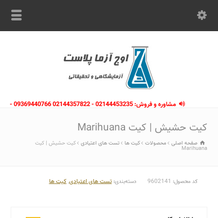
مشاوره و فروش: 02144453235 - 02144357822 09369440766 -
09363112910 - 02146133754
کیت حشیش | کیت Marihuana
صفحه اصلی
محصولات
کیت ها
تست های اعتیادی
کیت حشیش | کیت
Marihuana
9602141
تست های اعتیادی
,
کیت ها
کد محصول:
دسته‌بندی: