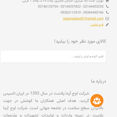
تهران، جنت آباد مرکزی، خیابان مخبری، پلاک 215، واحد 1 غربی
02144453235 - 02144357822 - 02146133754
09369440766 - 09363112910
ojazmaplast01@gmail.com
فرم تماس
کالای مورد نظر خود را بیابید!
درباره ما
شرکت اوج آزما پلاست در سال 1392 در ایران تاسیس
گردید. هدف اصلی همکاران ما کوشش در جهت
بالابردن سطح سلامت در جامعه جهانی است. شرکت اوج آزما
پلاست در زمینه واردات و تولیدات تجهیزات و ملزومات