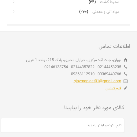
محیط کشت
(۲۴)
مواد آلی و معدنی
(۲۳۰)
اطلاعات تماس
تهران، جنت آباد مرکزی، خیابان مخبری، پلاک 215، واحد 1 غربی
02144453235 - 02144357822 - 02146133754
09369440766 - 09363112910
ojazmaplast01@gmail.com
فرم تماس
کالای مورد نظر خود را بیابید!