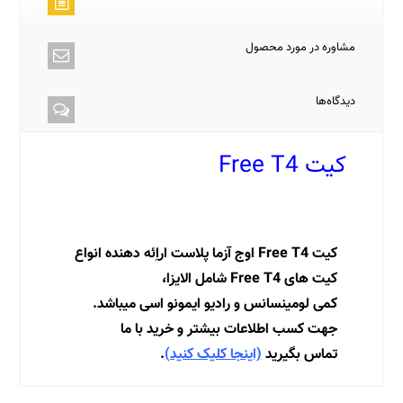
مشاوره در مورد محصول
دیدگاه‌ها
کیت Free T4
کیت Free T4 | خرید کیت Free T4 | فروش کیت
Free T4 | قیمت کیت Free T4 |
کیت Free T4 اوج آزما پلاست اراِئه دهنده انواع
کیت های Free T4 شامل الایزا،
کمی لومینسانس و رادیو ایمونو اسی میباشد.
جهت کسب اطلاعات بیشتر و خرید با ما
تماس بگیرید
(اینجا کلیک کنید)
.