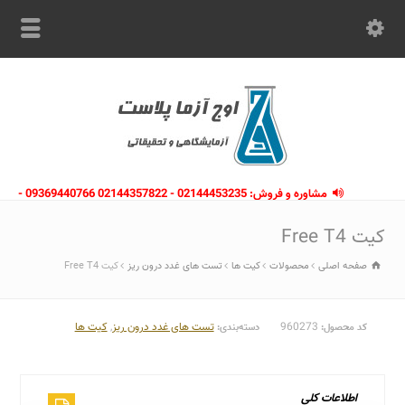
مشاوره و فروش: 02144453235 - 02144357822 09369440766 -
09363112910 - 02146133754
کیت Free T4
صفحه اصلی
محصولات
کیت ها
تست های غدد درون ریز
کیت Free T4
960273
تست های غدد درون ریز
,
کیت ها
کد محصول:
دسته‌بندی:
اطلاعات کلی