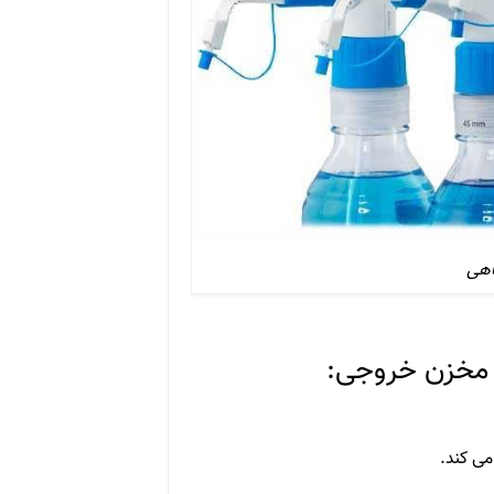
اهی
 مخزن خروجی:
می کند.