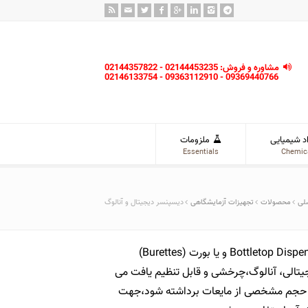
مشاوره و فروش: 02144453235 - 02144357822
09369440766 - 09363112910 - 02146133754
د شیمیایی
ملزومات
Essentials
Chemic
لی
محصولات
تجهیزات آزمایشگاهی
دیسپنسر دیجیتال و آنالوگ
این دستگاه معمولا شامل Bottletop Dispensers و یا بورت (Burettes)
یتالی، آنالوگ،چرخشی و قابل تنظیم یافت می
، حجم مشخصی از مایعات برداشته شود،جهت